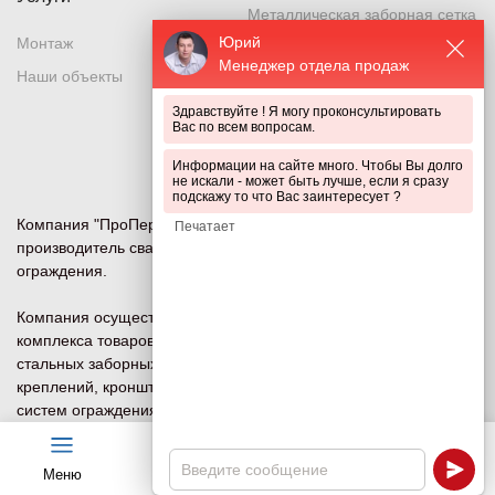
Металлическая заборная сетка
Юрий
Монтаж
Металлическая секция
Менеджер отдела продаж
Наши объекты
Металлический забор
Здравствуйте ! Я могу проконсультировать
Металлическое ограждение
Вас по всем вопросам.
Система ограждений
Информации на сайте много. Чтобы Вы долго
не искали - может быть лучше, если я сразу
подскажу то что Вас заинтересует ?
Компания "ПроПериметр" — ведущий российский
производитель сварных сетчатых 3D и 2D панелей
ограждения.
Компания осуществляет изготовление и продажу всего
комплекса товаров для систем ограждений под ключ:
стальных заборных сеток, ворот, калиток, столбов (опор),
креплений, кронштейнов (наверший) и других компонентов
систем ограждения и безопасности периметра для
объектов любого назначения.
Меню
Чат
Каталог
Калькулятор
Политика конфиденциальности