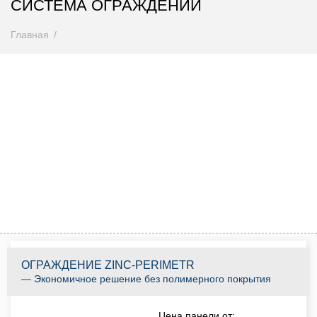
СИСТЕМА ОГРАЖДЕНИЙ
Главная
Внимание! Цены снижены
Спешите купить до 31.08.2026
0
0
0
0
0
0
0
0
Дней
Часов
Минут
Секунд
КУПИТЬ ПО АКЦИИ
ОГРАЖДЕНИЕ ZINC-PERIMETR
— Экономичное решение без полимерного покрытия
Цена панели от: