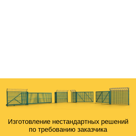
28.02.2023
Андрей
Мы заказываем уже не первый раз ограждения в этой
фирме. Как застройщика, нас полностью устраивает
сотрудничество. Делают быстро, стоимость среди
других подобных фирм немного, но ниже, менеджеры
всегда на связи, ограждения качественные. Со сроками
никогда не тянули, делают вовремя. Сотрудничаем
дальше, рекомендую знакомым.
Изготовление нестандартных решений
по требованию заказчика